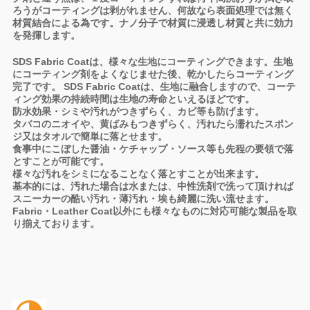
ろうがコーティングは剥がれません、何故なら表面処理では無く
材質結合による為です。ナノ分子で材質に浸透し材質と共に効力
を発揮します。
SDS Fabric Coatは、様々な生地にコーティングできます。生地
にコーティング剤をよくなじませた後、乾かしたらコーティング
完了です。
SDS Fabric Coatは、生地に融合しますので、コーテ
ィング効果の持続時間は生地の寿命といえるほどです。
防水効果・シミや汚れがつきずらく、カビ等も防げます。
タバコのニオイや、黄ばみもつきずらく、汚れたら濡れたスポン
ジ又はタオルで簡単に落とせます。
食事中にこぼした醤油・ケチャップ・ソース等も先程の要領で落
とすことが可能です。
様々な汚れをシミになることなく落とすことが出来ます。
基本的には、汚れた場合は水または、中性洗剤で洗って頂ければ
スニーカーの酷い汚れ・薄汚れ・埃も綺麗に洗い流せます。
Fabric・Leather Coat以外にも様々なものに対応可能な製品を取
り揃えております。