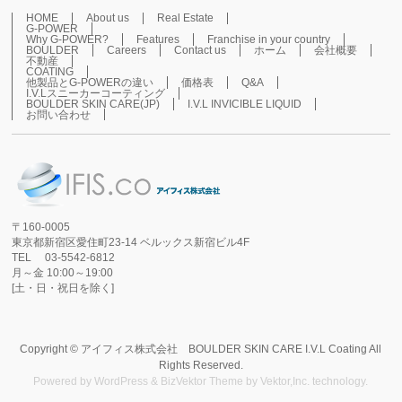
HOME
About us
Real Estate
G-POWER
Why G-POWER?
Features
Franchise in your country
BOULDER
Careers
Contact us
ホーム
会社概要
不動産
COATING
他製品とG-POWERの違い
価格表
Q&A
I.V.Lスニーカーコーティング
BOULDER SKIN CARE(JP)
I.V.L INVICIBLE LIQUID
お問い合わせ
〒160-0005
東京都新宿区愛住町23-14 ベルックス新宿ビル4F
TEL 03-5542-6812
月～金 10:00～19:00
[土・日・祝日を除く]
Copyright ©
アイフィス株式会社 BOULDER SKIN CARE I.V.L Coating
All
Rights Reserved.
Powered by
WordPress
&
BizVektor Theme
by
Vektor,Inc.
technology.