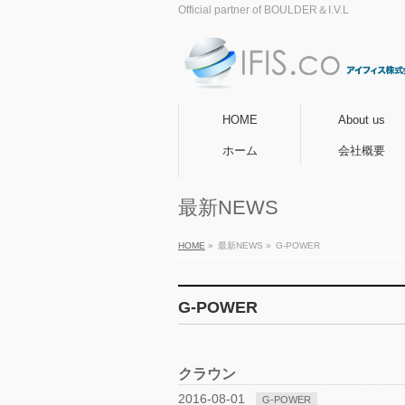
Official partner of BOULDER＆I.V.L
HOME
About us
ホーム
会社概要
最新NEWS
HOME
»
最新NEWS
»
G-POWER
G-POWER
クラウン
2016-08-01
G-POWER