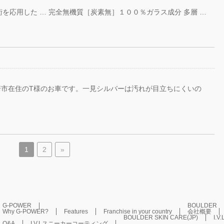
を応用した … 完全無機質［炭素無］１００％ガラス成分 多層 …
 川崎市在住のT様のお車です。一見シルバーは汚れが目立ちにくいの
1
2
»
G-POWER
BOULDER
Why G-POWER?
Features
Franchise in your country
会社概要
BOULDER SKIN CARE(JP)
I.V
Q&A
I.V.Lスニーカーコーティング