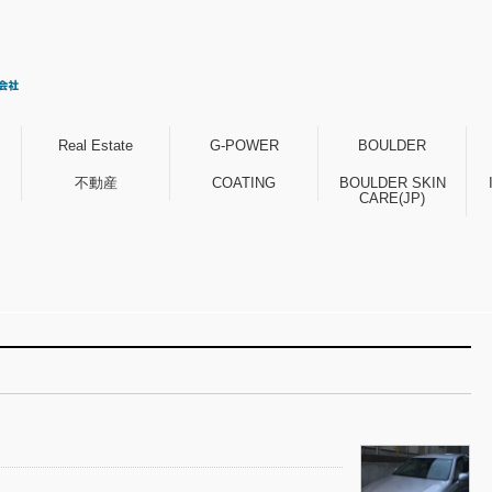
Real Estate
G-POWER
BOULDER
不動産
COATING
BOULDER SKIN
CARE(JP)