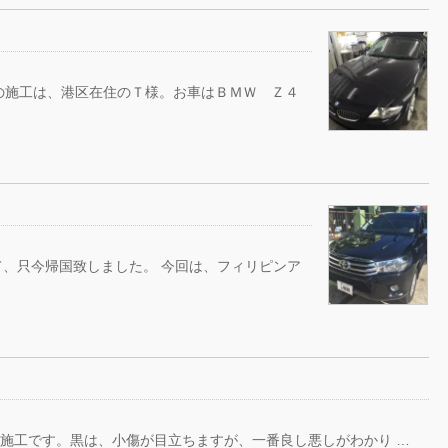
の施工は、港区在住のＴ様。お車はＢＭＷ Ｚ４
て、只今帰国致しました。 今回は、フィリピンア
のT様のお車施工です。黒は、小傷が目立ちますが、一番良し悪しがわかり …